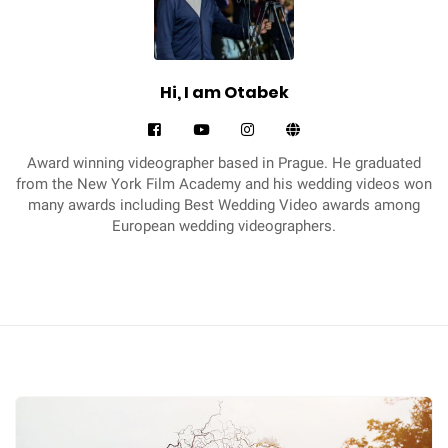
r
a
p
h
Hi, I am Otabek
e
r
Award winning videographer based in Prague. He graduated
i
from the New York Film Academy and his wedding videos won
n
many awards including Best Wedding Video awards among
European wedding videographers.
P
r
a
g
u
e
a
W
n
e