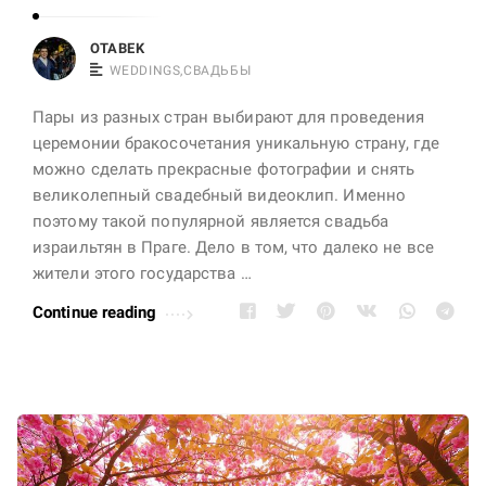
z
e
OTABEK
WEDDINGS
,
СВАДЬБЫ
c
h
Пары из разных стран выбирают для проведения
R
церемонии бракосочетания уникальную страну, где
e
можно сделать прекрасные фотографии и снять
великолепный свадебный видеоклип. Именно
p
поэтому такой популярной является свадьба
u
израильтян в Праге. Дело в том, что далеко не все
b
жители этого государства …
l
Continue reading
i
c
A
r
t
i