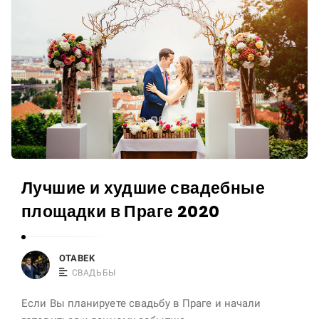
d
d
E
d
u
i
r
n
o
g
p
v
e
i
|
d
o
e
Лучшие и худшие свадебные
t
o
a
площадки в Праге 2020
g
s
r
h
a
OTABEK
-
p
СВАДЬБЫ
u
h
Если Вы планируете свадьбу в Праге и начали
z
e