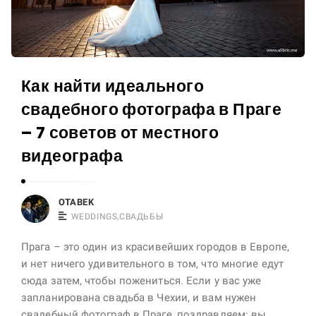
h
p
y
e
i
|
n
o
Как найти идеального
C
t
z
свадебного фотографа в Праге
a
e
– 7 советов от местного
s
c
h
видеографа
h
-
R
u
e
OTABEK
z
WEDDINGS
,
СВАДЬБЫ
p
w
u
Прага – это один из красивейших городов в Европе,
e
b
и нет ничего удивительного в том, что многие едут
d
сюда затем, чтобы пожениться. Если у вас уже
l
d
запланирована свадьба в Чехии, и вам нужен
i
i
свадебный фотограф в Праге, поздравляем: вы