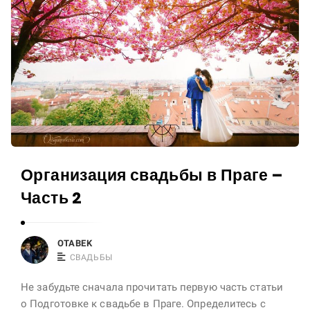
c
l
e
s
.
Организация свадьбы в Праге –
Часть 2
OTABEK
СВАДЬБЫ
Не забудьте сначала прочитать первую часть статьи
о Подготовке к свадьбе в Праге. Определитесь с