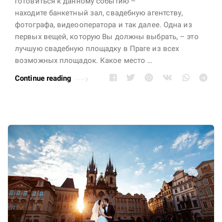
готовиться к данному событию –
w
r
находите банкетный зал, свадебную агентству,
e
i
фотографа, видеооператора и так далее. Одна из
d
n
первых вещей, которую Вы должны выбрать, – это
d
лучшую свадебную площадку в Праге из всех
P
i
возможных площадок. Какое место …
r
n
a
Continue reading
g
g
v
u
i
e
d
a
e
n
o
d
g
E
r
u
a
r
p
o