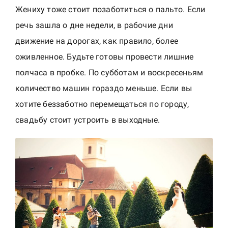
w
Жениху тоже стоит позаботиться о пальто. Если
e
речь зашла о дне недели, в рабочие дни
d
движение на дорогах, как правило, более
d
оживленное. Будьте готовы провести лишние
i
полчаса в пробке. По субботам и воскресеньям
n
количество машин гораздо меньше. Если вы
g
v
хотите беззаботно перемещаться по городу,
i
свадьбу стоит устроить в выходные.
d
e
o
g
r
a
p