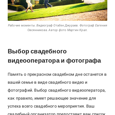
h
y
i
n
Рабочие моменты. Видеограф Отабек Джураев. Фотограф Евгения
C
Овсянникова. Автор фото Мартин Крал.
z
e
Выбор свадебного
c
видеооператора и фотографа
h
R
e
Память о прекрасном свадебном дне останется в
p
вашей семье в виде свадебного видео и
u
фотографий. Выбор свадебного видеооператора,
b
как правило, имеет решающее значение для
l
успеха всего свадебного мероприятия. Ваш
i
свадебный организатор предоставит вам список