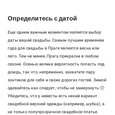
d
E
u
Определитесь с датой
r
o
Еще одним важным моментом является выбор
p
даты вашей свадьбы. Самым лучшим временем
e
года для свадьбы в Праге является весна или
|
лето. Тем не менее, Прага прекрасна в любом
o
сезоне. Осенью велика вероятность попасть под
t
дождь, так что, непременно, захватите пару
a
зонтиков для себя и своих дорогих гостей. Зимой
s
одевайтесь как следует, чтобы не замерзнуть 🙂
h
-
Убедитесь, что у невесты есть некий вариант
u
свадебной верхней одежды (например, шубка), а
z
не только полупрозрачное свадебное платье.