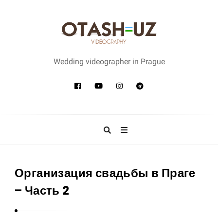
W
e
Wedding videographer in Prague
d
d
i
n
g
v
i
d
Организация свадьбы в Праге
e
– Часть 2
o
g