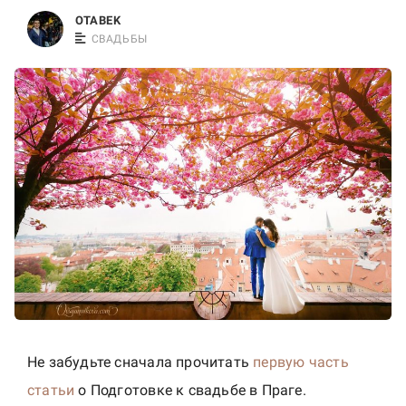
r
OTABEK
a
СВАДЬБЫ
p
h
e
r
i
n
P
r
a
g
u
e
a
Не забудьте сначала прочитать
первую часть
n
статьи
о Подготовке к свадьбе в Праге.